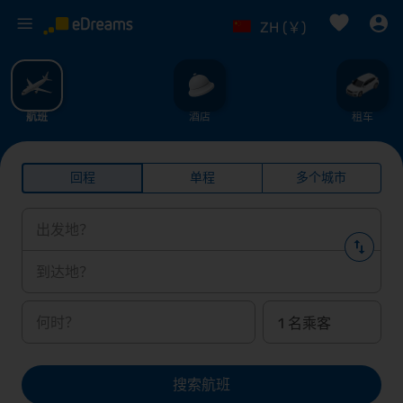
%
ZH (￥)
航班
酒店
租车
回程
单程
多个城市
出发地？
到达地？
何时？
搜索航班