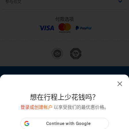
参与社交
,
加入我们
掌握实时动态，了解最新折扣和优惠：
添加您的酒店
付款选项
广告宣传
最惠价格保证
中国 (￥)
条件和条款
Cookie 政策
想在行程上少花钱吗？
隐私政策
Press office
登录或创建帐户
以享受我们的最优惠价格。
桌面版
常见问题