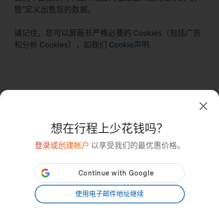
售”定义出售您的数据。
请记住，您可以屏蔽非严格必要的 Cookies（包括广告
和分析 Cookies），如我们
Cookie声明
.
8. 更新和以前的版本
想在行程上少花钱吗？
登录或创建帐户
以享受我们的最优惠价格。
我们可能会不时修改本隐私声明，以确保它是最新的。
请随时访问此页面，以清楚了解您的立场。我们将在本
页底部注明上次修订本隐私声明的日期，任何修订将在
发布后生效。
使用电子邮件地址继续
上次更新时间：2025 年 4 月